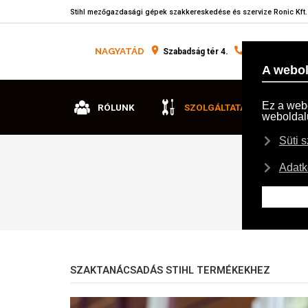
Stihl mezőgazdasági gépek szakkereskedése és szervize Ronic Kft.
NAGYATÁD
Szabadság tér 4.
+36 82 553 000
RÓLUNK
SZOLGÁLTATÁSAINK
Ön itt van
SZAKTANÁCSADÁS STIHL TERMÉKEKHEZ