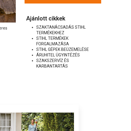
Ajánlott cikkek
SZAKTANÁCSADÁS STIHL
eres
TERMÉKEKHEZ
STIHL TERMÉKEK
FORGALMAZÁSA
STIHL GÉPEK BEÜZEMELÉSE
ÁRUHITEL ÜGYINTÉZÉS
SZAKSZERVÍZ ÉS
KARBANTARTÁS