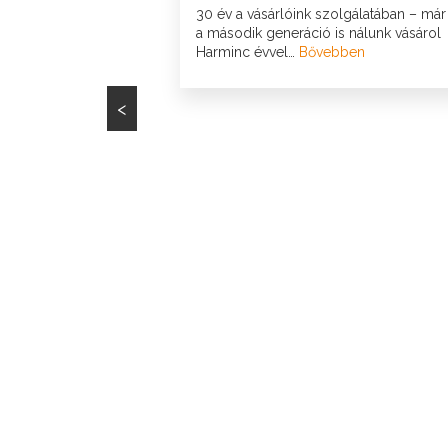
30 év a vásárlóink szolgálatában – már
a második generáció is nálunk vásárol
Harminc évvel…
Bővebben
<