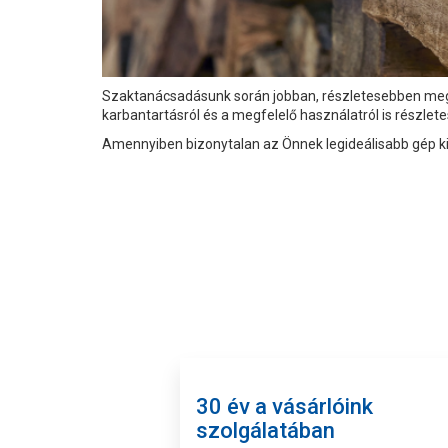
Szaktanácsadásunk során jobban, részletesebben meg
karbantartásról és a megfelelő használatról is részle
Amennyiben bizonytalan az Önnek legideálisabb gép kiv
30 év a vásárlóink
szolgálatában