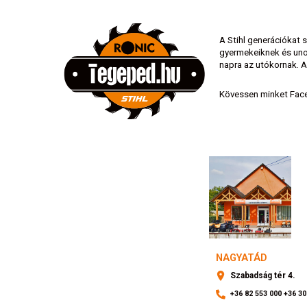
A Stihl generációkat 
gyermekeiknek és unok
napra az utókornak. A
Kövessen minket Face
NAGYATÁD
Szabadság tér 4.
+36 82 553 000
+36 30