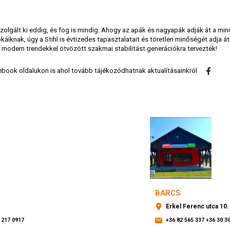
szolgált ki eddig, és fog is mindig. Ahogy az apák és nagyapák adják át a mi
áiknak, úgy a Stihl is évtizedes tapasztalatait és töretlen minőségét adja át
 modern trendekkel ötvözött szakmai stabilitást generációkra tervezték!
book oldalukon is ahol tovább tájékozódhatnak aktualításainkról
BARCS
Erkel Ferenc utca 10.
 217 0917
+36 82 565 337
+36 30 3