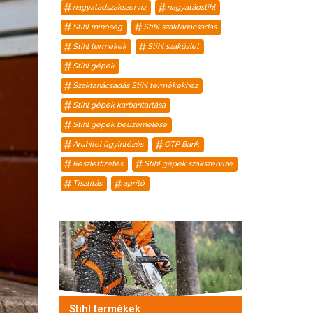
nagyatádszakszervíz
nagyatádstihl
Stihl minőség
Stihl szaktanácsadás
Stihl termékek
Stihl szaküzlet
Stihl gépek
Szaktanácsadás Stihl termékekhez
Stihl gépek karbantartása
Stihl gépek beüzemelése
Áruhitel ügyintézés
OTP Bank
Részletfizetés
Stihl gépek szakszervize
Tisztítás
aprító
Stihl termékek