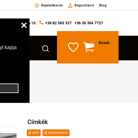
Bejelentkezés
Regisztráció
Blog
Erkel Ferenc utca 10.
+36 82 565 337
+36 30 304 7727
Kosár:
KAPCSOLAT
RMÉKEKHEZ
Címkék
stihl
karbantartás