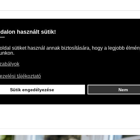
BARCS
+36 30 217 0917
TERMÉKEK
:
Kezdőlap
SZOLGÁLTATÁSAINK
SZAKTANÁCSADÁS STIHL TE