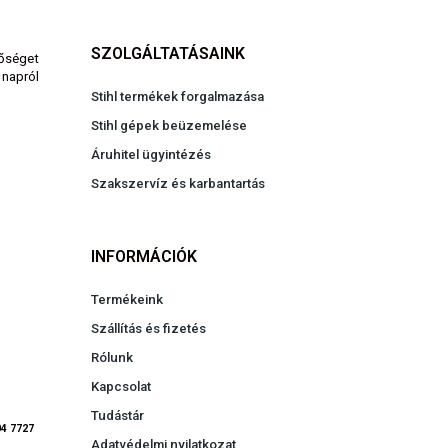
SZOLGÁLTATÁSAINK
nőséget
 napról
Stihl termékek forgalmazása
Stihl gépek beüzemelése
Áruhitel ügyintézés
Szakszervíz és karbantartás
INFORMÁCIÓK
Termékeink
Szállítás és fizetés
Rólunk
Kapcsolat
Tudástár
04 7727
Adatvédelmi nyilatkozat