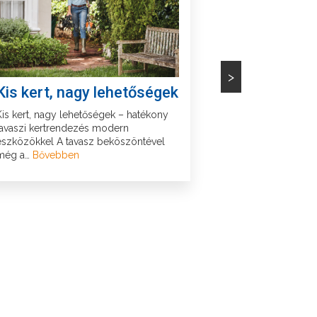
>
Kis kert, nagy lehetőségek
Benzines 
akkumulát
Kis kert, nagy lehetőségek – hatékony
láncfűrész
tavaszi kertrendezés modern
eszközökkel A tavasz beköszöntével
Benzines vagy a
még a…
Bővebben
láncfűrész? Így 
kertbe, tűzifáho
az…
Bővebben