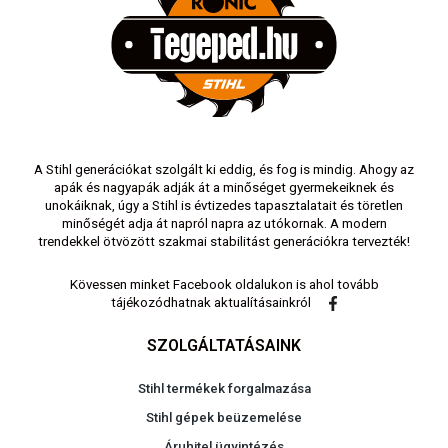
A Stihl generációkat szolgált ki eddig, és fog is mindig. Ahogy az
apák és nagyapák adják át a minőséget gyermekeiknek és
unokáiknak, úgy a Stihl is évtizedes tapasztalatait és töretlen
minőségét adja át napról napra az utókornak. A modern
trendekkel ötvözött szakmai stabilitást generációkra tervezték!
Kövessen minket Facebook oldalukon is ahol tovább
tájékozódhatnak aktualításainkról
SZOLGÁLTATÁSAINK
Stihl termékek forgalmazása
Stihl gépek beüzemelése
Áruhitel ügyintézés