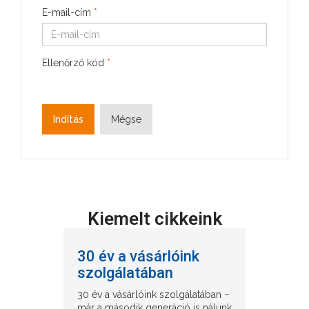
E-mail-cím
*
Ellenőrző kód
*
Indítás
Mégse
Kiemelt cikkeink
30 év a vásárlóink
szolgálatában
30 év a vásárlóink szolgálatában –
már a második generáció is nálunk