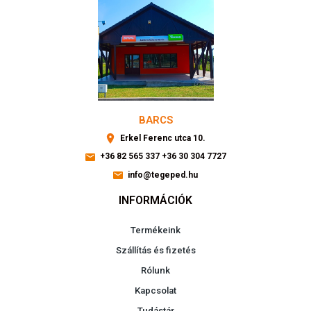
BARCS
Erkel Ferenc utca 10.
+36 82 565 337
+36 30 304 7727
info@tegeped.hu
INFORMÁCIÓK
Termékeink
Szállítás és fizetés
Rólunk
Kapcsolat
Tudástár