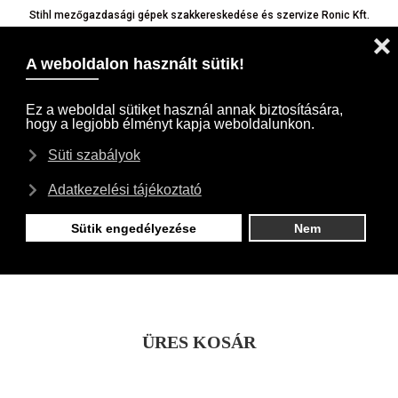
Stihl mezőgazdasági gépek szakkereskedése és szervize Ronic Kft.
Bejelentkezés
Regisztráció
Blog
TOGG
Ön itt van:
Kezdőlap
Kosár
Kosár
ÜRES KOSÁR