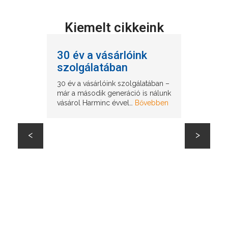
Kiemelt cikkeink
30 év a vásárlóink
szolgálatában
30 év a vásárlóink szolgálatában –
már a második generáció is nálunk
vásárol Harminc évvel…
Bővebben
Tava
<
>
kert
aján
tippe
prob
sze
Tavaszi
– ajánl