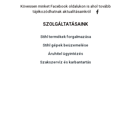
Kövessen minket Facebook oldalukon is ahol tovább
tájékozódhatnak aktualításainkról
SZOLGÁLTATÁSAINK
Stihl termékek forgalmazása
Stihl gépek beüzemelése
Áruhitel ügyintézés
Szakszervíz és karbantartás