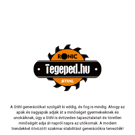
problé
tavasz 
A Stihl generációkat szolgált ki eddig, és fog is mindig. Ahogy az
apák és nagyapák adják át a minőséget gyermekeiknek és
unokáiknak, úgy a Stihl is évtizedes tapasztalatait és töretlen
minőségét adja át napról napra az utókornak. A modern
trendekkel ötvözött szakmai stabilitást generációkra tervezték!