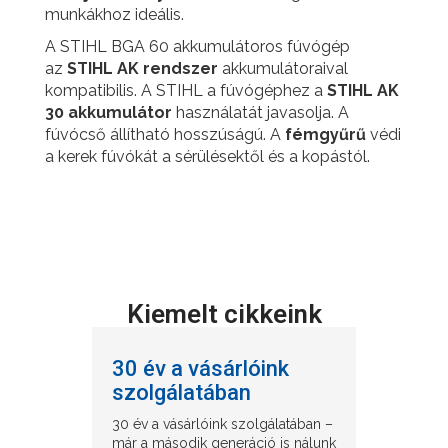
munkákhoz ideális.
A STIHL BGA 60 akkumulátoros fúvógép
az
STIHL AK rendszer
akkumulátoraival
kompatibilis. A STIHL a fúvógéphez a
STIHL AK
30 akkumulátor
használatát javasolja. A
fúvócső állítható hosszúságú. A
fémgyűrű
védi
a kerek fúvókát a sérülésektől és a kopástól.
Kiemelt cikkeink
30 év a vásárlóink
szolgálatában
30 év a vásárlóink szolgálatában –
már a második generáció is nálunk