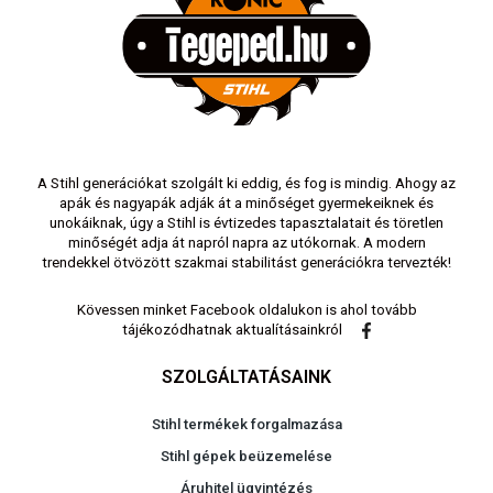
A Stihl generációkat szolgált ki eddig, és fog is mindig. Ahogy az
apák és nagyapák adják át a minőséget gyermekeiknek és
unokáiknak, úgy a Stihl is évtizedes tapasztalatait és töretlen
minőségét adja át napról napra az utókornak. A modern
trendekkel ötvözött szakmai stabilitást generációkra tervezték!
Kövessen minket Facebook oldalukon is ahol tovább
tájékozódhatnak aktualításainkról
SZOLGÁLTATÁSAINK
Stihl termékek forgalmazása
Stihl gépek beüzemelése
Áruhitel ügyintézés