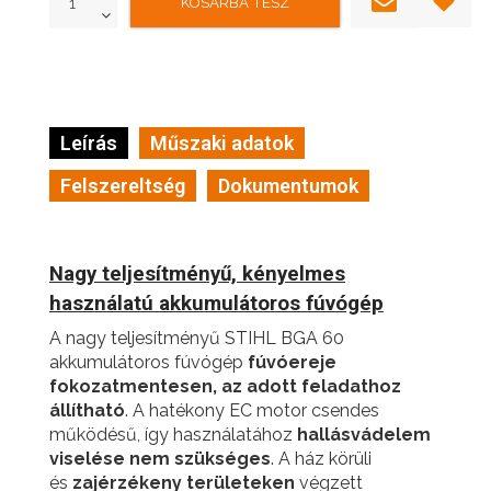
Leírás
Műszaki adatok
Felszereltség
Dokumentumok
Nagy teljesítményű, kényelmes
használatú akkumulátoros fúvógép
A nagy teljesítményű STIHL BGA 60
akkumulátoros fúvógép
fúvóereje
fokozatmentesen, az adott feladathoz
állítható
. A hatékony EC motor csendes
működésű, így használatához
hallásvádelem
viselése nem szükséges
. A ház körüli
és
zajérzékeny területeken
végzett